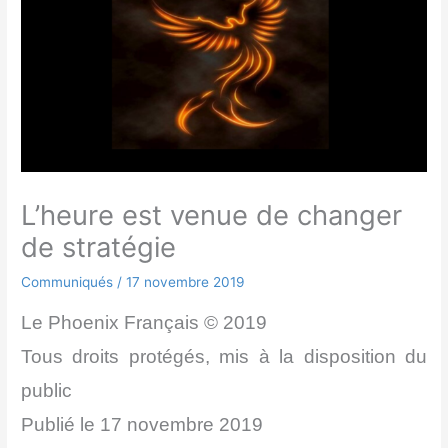
L’heure est venue de changer
de stratégie
Communiqués
/
17 novembre 2019
Le Phoenix Français © 2019
Tous droits protégés, mis à la disposition du
public
Publié le 17 novembre 2019