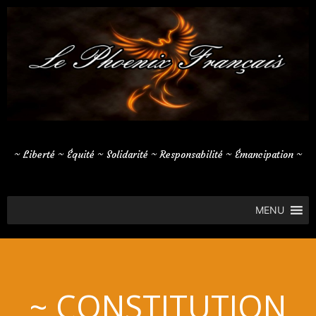
Aller
au
contenu
~ Liberté ~ Équité ~ Solidarité ~ Responsabilité ~ Émancipation ~
MENU
~ CONSTITUTION