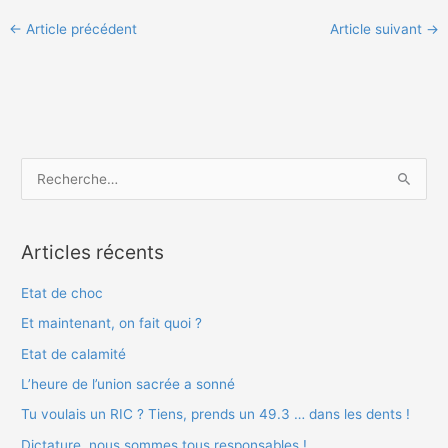
←
Article précédent
Article suivant
→
R
e
c
Articles récents
h
e
Etat de choc
r
Et maintenant, on fait quoi ?
c
Etat de calamité
h
L’heure de l’union sacrée a sonné
e
Tu voulais un RIC ? Tiens, prends un 49.3 … dans les dents !
r
Dictature, nous sommes tous responsables !