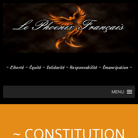
Aller
au
contenu
~ Liberté ~ Équité ~ Solidarité ~ Responsabilité ~ Émancipation ~
MENU
~ CONSTITUTION