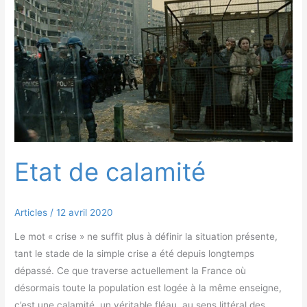
de
calamité
Etat de calamité
Articles
/
12 avril 2020
Le mot « crise » ne suffit plus à définir la situation présente,
tant le stade de la simple crise a été depuis longtemps
dépassé. Ce que traverse actuellement la France où
désormais toute la population est logée à la même enseigne,
c’est une calamité, un véritable fléau, au sens littéral des