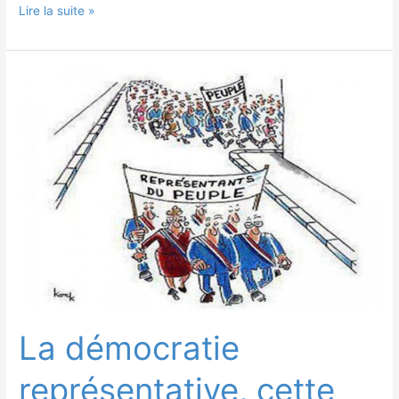
Lire la suite »
La
démocratie
représentative,
cette
totale
imposture !
La démocratie
représentative, cette