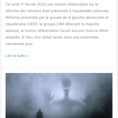
Ce lundi 17 février 2020 une motion référendaire sur la
réforme des retraites était présentée à l’assemblée nationale.
Réforme présentée par le groupe de la gauche démocrate et
républicaine (GDR). le groupe LRM détenant la majorité
absolue, la motion référendaire n’avait aucune chance d’être
adoptée. A l’issu d’un débat tendu dans une assemblée
clairsemée pour
Lire la suite »
La
Ve
république,
véritable
cauchemar
politique