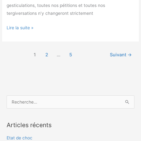
gesticulations, toutes nos pétitions et toutes nos
tergiversations n’y changeront strictement
Lire la suite »
1
2
…
5
Suivant
→
R
e
c
Articles récents
h
e
Etat de choc