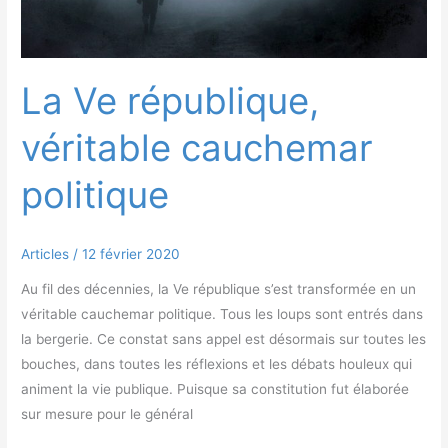
La Ve république,
véritable cauchemar
politique
Articles
/
12 février 2020
Au fil des décennies, la Ve république s’est transformée en un
véritable cauchemar politique. Tous les loups sont entrés dans
la bergerie. Ce constat sans appel est désormais sur toutes les
bouches, dans toutes les réflexions et les débats houleux qui
animent la vie publique. Puisque sa constitution fut élaborée
sur mesure pour le général