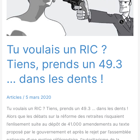
prends
un
49.3
…
dans
les
Tu voulais un RIC ?
dents !
Tiens, prends un 49.3
… dans les dents !
Articles
/
5 mars 2020
Tu voulais un RIC ? Tiens, prends un 49.3 … dans les dents !
Alors que les débats sur la réforme des retraites risquaient
l’enlisement suite au dépôt de 41.000 amendements au texte
proposé par le gouvernement et après le rejet par l’assemblée
nationale d’une motion référendaire, l’autoritarisme de la