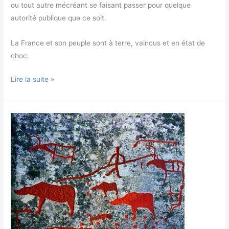
ou tout autre mécréant se faisant passer pour quelque
autorité publique que ce soit.
La France et son peuple sont à terre, vaincus et en état de
choc.
Lire la suite »
Et
maintenant,
on
fait
quoi
?