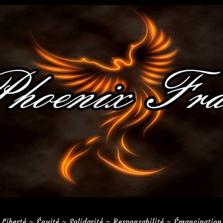
 Liberté ~ Équité ~ Solidarité ~ Responsabilité ~ Émancipation