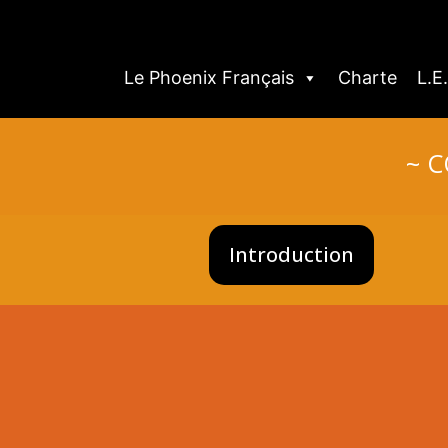
Le Phoenix Français
Charte
L.E
~ C
Introduction