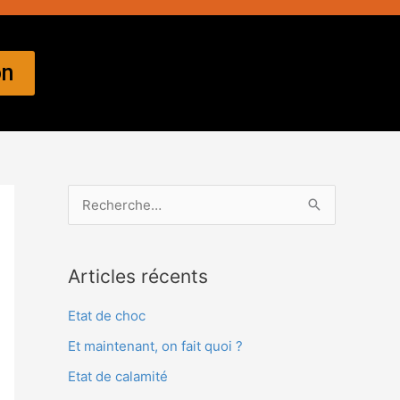
on
R
e
c
Articles récents
h
e
Etat de choc
r
Et maintenant, on fait quoi ?
c
Etat de calamité
h