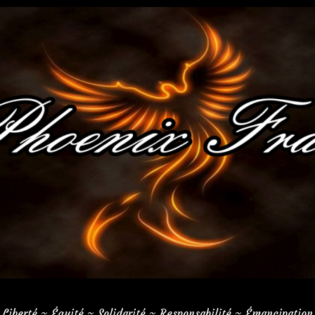
 Liberté ~ Équité ~ Solidarité ~ Responsabilité ~ Émancipation