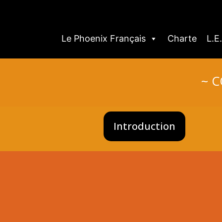
Le Phoenix Français
Charte
L.E
~ C
Introduction