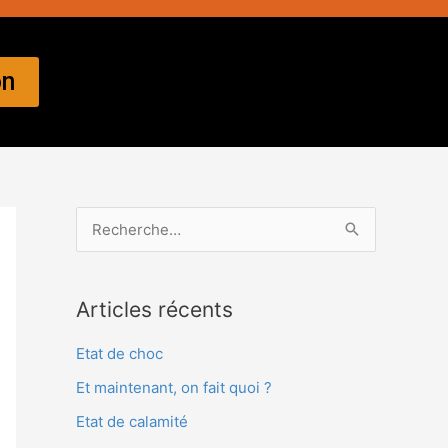
on
R
e
c
Articles récents
h
e
Etat de choc
r
Et maintenant, on fait quoi ?
c
Etat de calamité
h