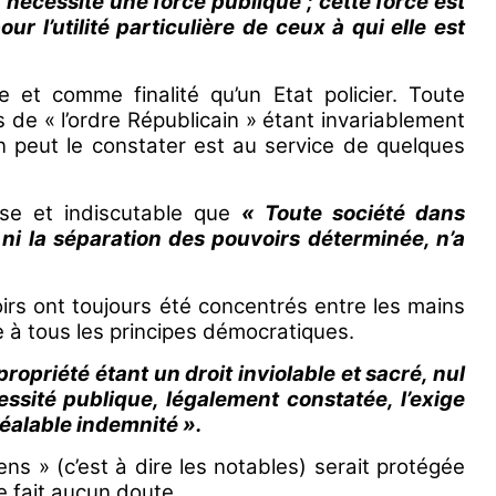
 nécessite une force publique ; cette force est
r l’utilité particulière de ceux à qui elle est
et comme finalité qu’un Etat policier. Toute
s de « l’ordre Républicain » étant invariablement
on peut le constater est au service de quelques
cise et indiscutable que
« Toute société dans
 ni la séparation des pouvoirs déterminée, n’a
oirs ont toujours été concentrés entre les mains
e à tous les principes démocratiques.
propriété étant un droit inviolable et sacré, nul
essité publique, légalement constatée, l’exige
réalable indemnité ».
ens » (c’est à dire les notables) serait protégée
ne fait aucun doute.