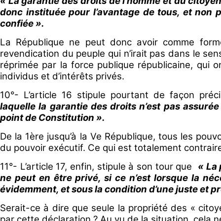
« La garantie des droits de l’homme et du citoyen
donc instituée pour l’avantage de tous, et non pou
confiée ».
La République ne peut donc avoir comme forme 
revendication du peuple qui n’irait pas dans le sen
réprimée par la force publique républicaine, qui 
individus et d’intérêts privés.
10°- L’article 16 stipule pourtant de façon pré
laquelle la garantie des droits n’est pas assurée
point de Constitution ».
De la 1ère jusqu’à la Ve République, tous les pouv
du pouvoir exécutif. Ce qui est totalement contrair
11°- L’article 17, enfin, stipule à son tour que
« La 
ne peut en être privé, si ce n’est lorsque la néc
évidemment, et sous la condition d’une juste et p
Serait-ce à dire que seule la propriété des « citoy
par cette déclaration ? Au vu de la situation, cela 