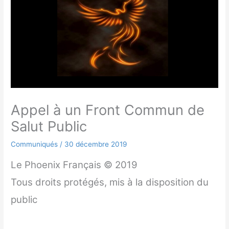
Appel à un Front Commun de
Salut Public
Communiqués
/
30 décembre 2019
Le Phoenix Français © 2019
Tous droits protégés, mis à la disposition du
public