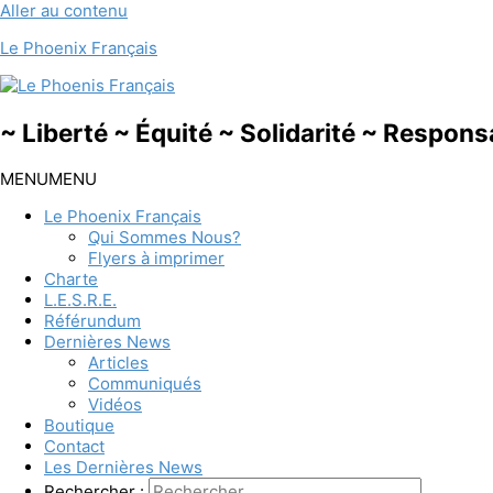
Aller au contenu
Le Phoenix Français
~ Liberté ~ Équité ~ Solidarité ~ Respons
MENU
MENU
Le Phoenix Français
Qui Sommes Nous?
Flyers à imprimer
Charte
L.E.S.R.E.
Référundum
Dernières News
Articles
Communiqués
Vidéos
Boutique
Contact
Les Dernières News
Rechercher :