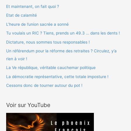
r
Et maintenant, on fait quoi ?
c
Etat de calamité
h
L’heure de l’union sacrée a sonné
e
Tu voulais un RIC ? Tiens, prends un 49.3 … dans les dents !
r
Dictature, nous sommes tous responsables !
Un référendum pour la réforme des retraites ? Circulez, y’a
:
rien à voir !
La Ve république, véritable cauchemar politique
La démocratie représentative, cette totale imposture !
Cessons donc de tourner autour du pot !
Voir sur YouTube