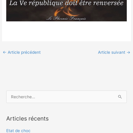
←
Article précédent
Article suivant
→
R
e
c
Articles récents
h
e
Etat de choc