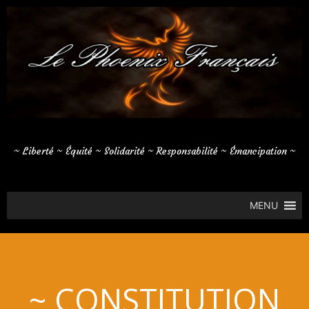
Aller
au
contenu
~ Liberté ~ Équité ~ Solidarité ~ Responsabilité ~ Émancipation ~
MENU
~ CONSTITUTION