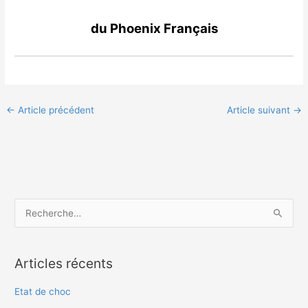
du Phoenix Français
←
Article précédent
Article suivant
→
R
e
c
Articles récents
h
e
Etat de choc