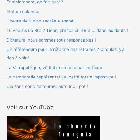
r
Et maintenant, on fait quoi ?
c
Etat de calamité
h
L’heure de l’union sacrée a sonné
e
Tu voulais un RIC ? Tiens, prends un 49.3 … dans les dents !
r
Dictature, nous sommes tous responsables !
Un référendum pour la réforme des retraites ? Circulez, y’a
:
rien à voir !
La Ve république, véritable cauchemar politique
La démocratie représentative, cette totale imposture !
Cessons donc de tourner autour du pot !
Voir sur YouTube