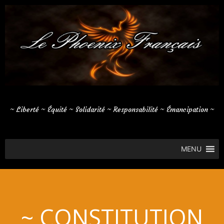
Aller
au
contenu
~ Liberté ~ Équité ~ Solidarité ~ Responsabilité ~ Émancipation ~
MENU
~ CONSTITUTION